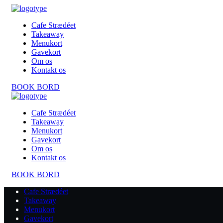
Cafe Strædéet
Takeaway
Menukort
Gavekort
Om os
Kontakt os
BOOK BORD
Cafe Strædéet
Takeaway
Menukort
Gavekort
Om os
Kontakt os
BOOK BORD
Cafe Strædéet
Takeaway
Menukort
Gavekort