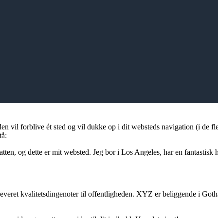
en vil forblive ét sted og vil dukke op i dit websteds navigation (i de f
tå:
ten, og dette er mit websted. Jeg bor i Los Angeles, har en fantastisk 
veret kvalitetsdingenoter til offentligheden. XYZ er beliggende i Got