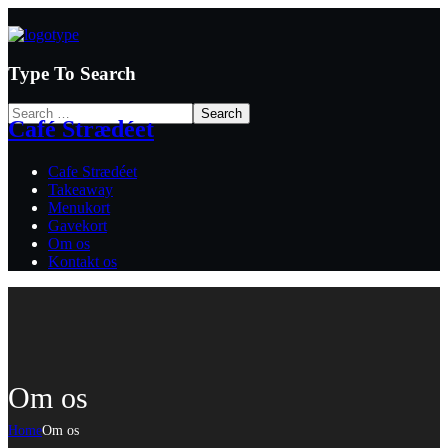
Type To Search
Café Strædéet
Cafe Strædéet
Takeaway
Menukort
Gavekort
Om os
Kontakt os
Om os
Home
Om os