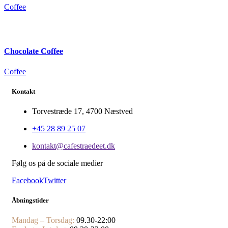
Сoffee
Сhocolate Сoffee
Сoffee
Kontakt
Torvestræde 17, 4700 Næstved
+45 28 89 25 07
kontakt@cafestraedeet.dk
Følg os på de sociale medier
Facebook
Twitter
Åbningstider
Mandag – Torsdag:
09.30-22:00